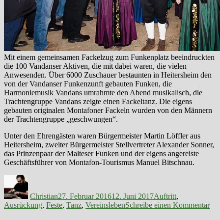
Mit einem gemeinsamen Fackelzug zum Funkenplatz beeindruckten
die 100 Vandanser Aktiven, die mit dabei waren, die vielen
Anwesenden. Über 6000 Zuschauer bestaunten in Heitersheim den
von der Vandanser Funkenzunft gebauten Funken, die
Harmoniemusik Vandans umrahmte den Abend musikalisch, die
Trachtengruppe Vandans zeigte einen Fackeltanz. Die eigens
gebauten originalen Montafoner Fackeln wurden von den Männern
der Trachtengruppe „geschwungen“.
Unter den Ehrengästen waren Bürgermeister Martin Löffler aus
Heitersheim, zweiter Bürgermeister Stellvertreter Alexander Sonner,
das Prinzenpaar der Malteser Funken und der eigens angereiste
Geschäftsführer von Montafon-Tourismus Manuel Bitschnau.
Autor
Veröffentlicht
Kategorien
am
Christian
27. Februar 2016
12. Juni 2017
Auftritt
,
zu
Ausrückung
,
Feste
,
Tanz
,
Vereinsleben
Schreibe einen Kommentar
Fu