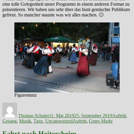
eine tolle Gelegenheit unser Programm in einem anderen Format zu
präsentieren. Wir haben uns sehr über das bunt gemischte Publikum
gefreut. So mancher staunte was wir alles machen. 🙂
Figurentanz
Autor
Veröffentlicht
Kategorien
am
Thomas Schuler
11. Mai 2019
25. September 2019
Auftritt
,
Schlagwörter
Gesang
,
Musik
,
Tanz
,
Uncategorized
Auftritt
,
Gmes Markt
Fahrt nach Heitersheim