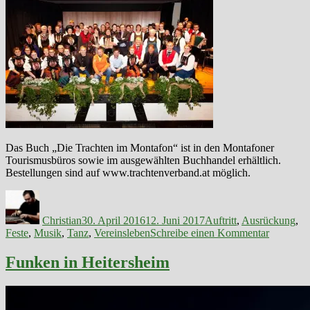
Das Buch „Die Trachten im Montafon“ ist in den Montafoner
Tourismusbüros sowie im ausgewählten Buchhandel erhältlich.
Bestellungen sind auf www.trachtenverband.at möglich.
Autor
Veröffentlicht
Kategorien
am
Christian
30. April 2016
12. Juni 2017
Auftritt
,
Ausrückung
,
zu
Feste
,
Musik
,
Tanz
,
Vereinsleben
Schreibe einen Kommentar
Buchpräs
„Die
Funken in Heitersheim
Trachten
im
Montafo