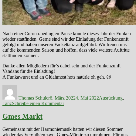
Nach einer Corona-bedingten Pause konnte dieses Jahr der Funken
wieder stattfinden. Gerne sind wir der Einladung der Funkenzunft
gefolgt und haben unseren Fackeltanz aufgeführt. Wir freuen uns
auf die kommenden Saison und hoffen, dass viele weitere Auftritte
stattfinden können.
Danke allen Mitgliedern für’s dabei sein und der Funkenzunft
Vandans für die Einladung!
A Funkawurst und an Glüahmost hots natürle oh geh. 😉
Autor
Veröffentlicht
Kategorien
am
Thomas Schuler
6. März 2022
4. Mai 2022
Ausrückung
,
zu
Tanz
Schreibe einen Kommentar
Funken
Gmes Markt
Gemeinsam mit der Harmoniemusik hatten wir diesen Sommer
wieder das Vergnügen zwei Gmes-Märkte zu umrahmen. Für uns