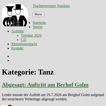
Zum
Trachtengruppe Vandans
Inhalt
springen
Menü
Startseite
Verein
Auftritte
Termine 2026
CD
Montafonertracht
Kontakt
Facebook
E-
Mail
Kategorie:
Tanz
Abgesagt: Auftritt am Berhof Golm
Leider musste der Auftritt am 19.7.2026 am Berghof Golm aufgrund
der unsicheren Wetterlage abgesagt werden.