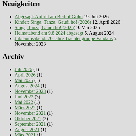
in
Neuigkeiten
Hei
Abgesagt: Auftritt am Berhof Golm
19. Juli 2026
Kinder: Singa, Tanza, Gaudi ho! (2026)
12. April 2026
Singa, Tanza, Gaudi ho! (2025)
9. Mai 2025
Heimatabend am 9.8.2024 abgesagt
5. August 2024
Jubiläumsabend: 70 Jahre Trachtengruppe Vandans
5.
November 2023
Archiv
Juli 2026
(1)
April 2026
(1)
Mai 2025
(1)
August 2024
(1)
November 2023
(1)
Juni 2022
(3)
Mai 2022
(1)
März 2022
(1)
November 2021
(1)
Oktober 2021
(2)
September 2021
(1)
August 2021
(1)
März 2021
(1)