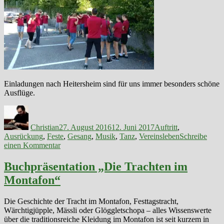
Einladungen nach Heitersheim sind für uns immer besonders schöne
Ausflüge.
Autor
Veröffentlicht
Kategorien
am
Christian
27. August 2016
12. Juni 2017
Auftritt
,
Ausrückung
,
Feste
,
Gesang
,
Musik
,
Tanz
,
Vereinsleben
Schreibe
zu
einen Kommentar
Fahrt
nach
Buchpräsentation „Die Trachten im
Heitersheim
Montafon“
Die Geschichte der Tracht im Montafon, Festtagstracht,
Wärchtigjüpple, Mässli oder Glöggletschopa – alles Wissenswerte
über die traditionsreiche Kleidung im Montafon ist seit kurzem in