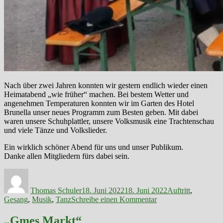
Nach über zwei Jahren konnten wir gestern endlich wieder einen
Heimatabend „wie früher“ machen. Bei bestem Wetter und
angenehmen Temperaturen konnten wir im Garten des Hotel
Brunella unser neues Programm zum Besten geben. Mit dabei
waren unsere Schuhplattler, unsere Volksmusik eine Trachtenschau
und viele Tänze und Volkslieder.
Ein wirklich schöner Abend für uns und unser Publikum.
Danke allen Mitgliedern fürs dabei sein.
Autor
Veröffentlicht
Kategorien
am
Thomas Schuler
18. Juni 2022
18. Juni 2022
Auftritt
,
zu
Gesang
,
Musik
,
Tanz
Schreibe einen Kommentar
Heimatabend
im
„Gmes Markt“