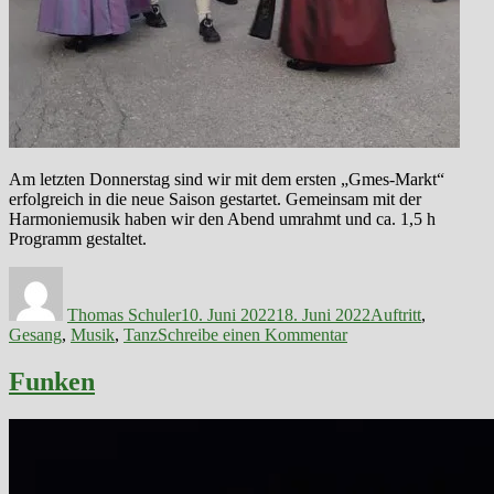
Am letzten Donnerstag sind wir mit dem ersten „Gmes-Markt“
erfolgreich in die neue Saison gestartet. Gemeinsam mit der
Harmoniemusik haben wir den Abend umrahmt und ca. 1,5 h
Programm gestaltet.
Autor
Veröffentlicht
Kategorien
am
Thomas Schuler
10. Juni 2022
18. Juni 2022
Auftritt
,
zu
Gesang
,
Musik
,
Tanz
Schreibe einen Kommentar
„Gmes
Markt“
Funken