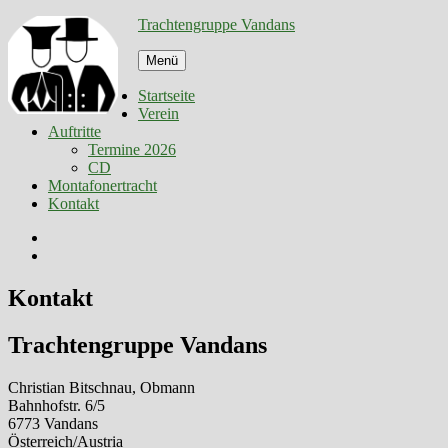
Zum
Trachtengruppe Vandans
Inhalt
springen
Menü
Startseite
Verein
Auftritte
Termine 2026
CD
Montafonertracht
Kontakt
Facebook
E-
Mail
Kontakt
Trachtengruppe Vandans
Christian Bitschnau, Obmann
Bahnhofstr. 6/5
6773 Vandans
Österreich/Austria