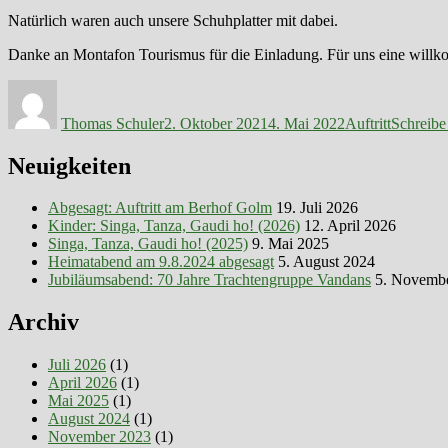
Natürlich waren auch unsere Schuhplatter mit dabei.
Danke an Montafon Tourismus für die Einladung. Für uns eine willk
Autor
Veröffentlicht
Kategorien
am
Thomas Schuler
2. Oktober 2021
4. Mai 2022
Auftritt
Schreib
Neuigkeiten
Abgesagt: Auftritt am Berhof Golm
19. Juli 2026
Kinder: Singa, Tanza, Gaudi ho! (2026)
12. April 2026
Singa, Tanza, Gaudi ho! (2025)
9. Mai 2025
Heimatabend am 9.8.2024 abgesagt
5. August 2024
Jubiläumsabend: 70 Jahre Trachtengruppe Vandans
5. Novemb
Archiv
Juli 2026
(1)
April 2026
(1)
Mai 2025
(1)
August 2024
(1)
November 2023
(1)