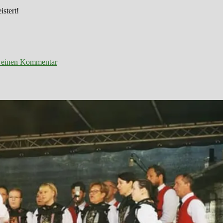
istert!
zu
Montafonerabend
e einen Kommentar