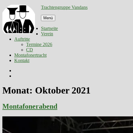
Zum
Trachtengruppe Vandans
Inhalt
springen
Menü
Startseite
Verein
Auftritte
Termine 2026
CD
Montafonertracht
Kontakt
Facebook
E-
Mail
Monat:
Oktober 2021
Montafonerabend