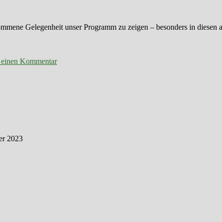
ommene Gelegenheit unser Programm zu zeigen – besonders in diesen 
zu
„Buramarkt“
e einen Kommentar
Schruns
er 2023