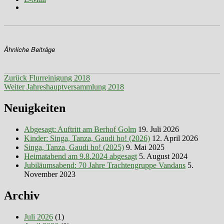
Ähnliche Beiträge
Beitragsnavigation
Vorheriger
Zurück
Flurreinigung 2018
Nächster
Beitrag:
Weiter
Jahreshauptversammlung 2018
Beitrag:
Neuigkeiten
Abgesagt: Auftritt am Berhof Golm
19. Juli 2026
Kinder: Singa, Tanza, Gaudi ho! (2026)
12. April 2026
Singa, Tanza, Gaudi ho! (2025)
9. Mai 2025
Heimatabend am 9.8.2024 abgesagt
5. August 2024
Jubiläumsabend: 70 Jahre Trachtengruppe Vandans
5.
November 2023
Archiv
Juli 2026
(1)