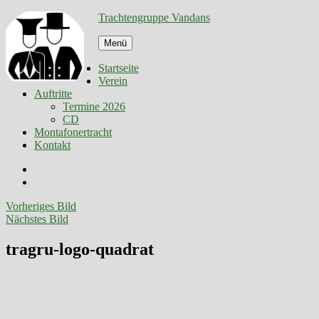
Zum
Trachtengruppe Vandans
Inhalt
springen
Menü
Startseite
Verein
Auftritte
Termine 2026
CD
Montafonertracht
Kontakt
Facebook
E-
Mail
Vorheriges Bild
Nächstes Bild
tragru-logo-quadrat