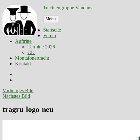
Zum
Trachtengruppe Vandans
Inhalt
springen
Menü
Startseite
Verein
Auftritte
Termine 2026
CD
Montafonertracht
Kontakt
Facebook
E-
Mail
Vorheriges Bild
Nächstes Bild
tragru-logo-neu