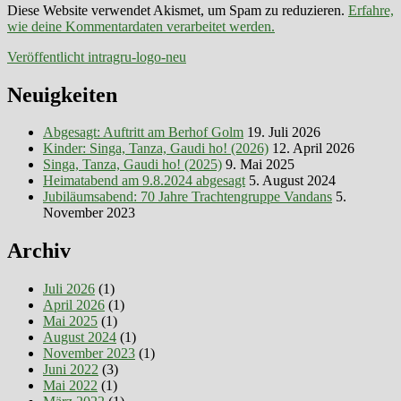
Diese Website verwendet Akismet, um Spam zu reduzieren.
Erfahre,
wie deine Kommentardaten verarbeitet werden.
Beitragsnavigation
Veröffentlicht in
tragru-logo-neu
Neuigkeiten
Abgesagt: Auftritt am Berhof Golm
19. Juli 2026
Kinder: Singa, Tanza, Gaudi ho! (2026)
12. April 2026
Singa, Tanza, Gaudi ho! (2025)
9. Mai 2025
Heimatabend am 9.8.2024 abgesagt
5. August 2024
Jubiläumsabend: 70 Jahre Trachtengruppe Vandans
5.
November 2023
Archiv
Juli 2026
(1)
April 2026
(1)
Mai 2025
(1)
August 2024
(1)
November 2023
(1)
Juni 2022
(3)
Mai 2022
(1)