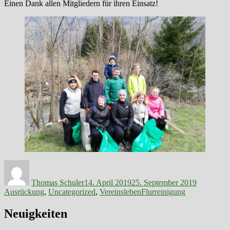
Einen Dank allen Mitgliedern für ihren Einsatz!
Autor
Veröffentlicht
Kategorie
am
Thomas Schuler
14. April 2019
25. September 2019
Schlagwörter
Ausrückung
,
Uncategorized
,
Vereinsleben
Flurreinigung
Neuigkeiten