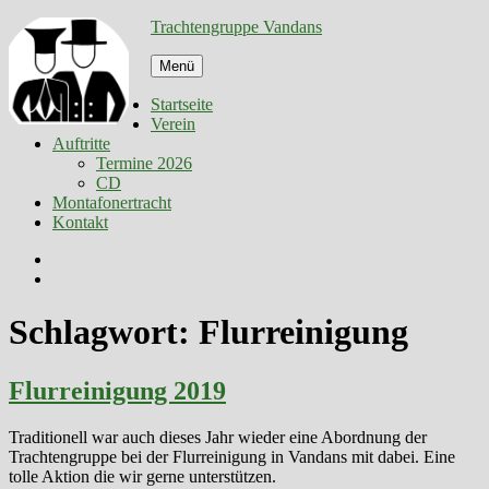
Zum
Trachtengruppe Vandans
Inhalt
springen
Menü
Startseite
Verein
Auftritte
Termine 2026
CD
Montafonertracht
Kontakt
Facebook
E-
Mail
Schlagwort:
Flurreinigung
Flurreinigung 2019
Traditionell war auch dieses Jahr wieder eine Abordnung der
Trachtengruppe bei der Flurreinigung in Vandans mit dabei. Eine
tolle Aktion die wir gerne unterstützen.