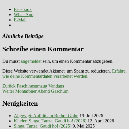
Facebook
WhatsApp
E-Mail
Ähnliche Beiträge
Schreibe einen Kommentar
Du musst
angemeldet
sein, um einen Kommentar abzugeben.
Diese Website verwendet Akismet, um Spam zu reduzieren.
Erfahre,
wie deine Kommentardaten verarbeitet werden.
Beitragsnavigation
Vorheriger
Zurück
Faschingsumzug Vandans
Nächster
Beitrag:
Weiter
Montafoner Abend Gaschurn
Beitrag:
Neuigkeiten
Abgesagt: Auftritt am Berhof Golm
19. Juli 2026
Kinder: Singa, Tanza, Gaudi ho! (2026)
12. April 2026
Singa, Tanza, Gaudi ho! (2025)
9. Mai 2025