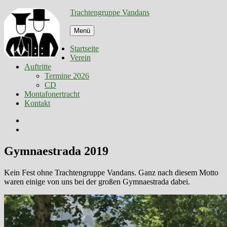
Zum
Trachtengruppe Vandans
Inhalt
springen
Menü
Startseite
Verein
Auftritte
Termine 2026
CD
Montafonertracht
Kontakt
Facebook
E-
Mail
Gymnaestrada 2019
Kein Fest ohne Trachtengruppe Vandans. Ganz nach diesem Motto
waren einige von uns bei der großen Gymnaestrada dabei.