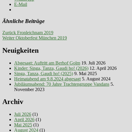
E-Mail
Ähnliche Beiträge
Beitragsnavigation
Vorheriger
Zurück
Fronleichnam 2019
Nächster
Beitrag:
Weiter
Oktoberfest München 2019
Beitrag:
Neuigkeiten
Abgesagt: Auftritt am Berhof Golm
19. Juli 2026
Kinder: Singa, Tanza, Gaudi ho! (2026)
12. April 2026
Singa, Tanza, Gaudi ho! (2025)
9. Mai 2025
Heimatabend am 9.8.2024 abgesagt
5. August 2024
Jubiläumsabend: 70 Jahre Trachtengruppe Vandans
5.
November 2023
Archiv
Juli 2026
(1)
April 2026
(1)
Mai 2025
(1)
August 2024
(1)